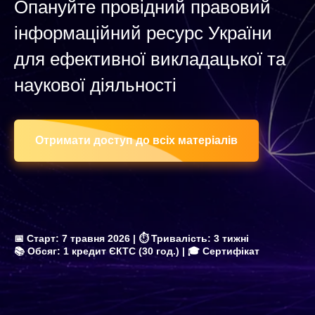
Опануйте провідний правовий
інформаційний ресурс України
для ефективної викладацької та
наукової діяльності
Отримати доступ до всіх матеріалів
📅
Старт
: 7 травня 2026 | ⏱
Триваліст
ь: 3 тижні
📚
Обсяг
: 1 кредит ЄКТС (30 год.) | 🎓 Сертифікат